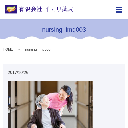
メ
nursing_img003
HOME
nursing_img003
2017/10/26