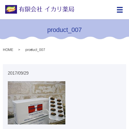
メ
product_007
HOME
product_007
2017/09/29