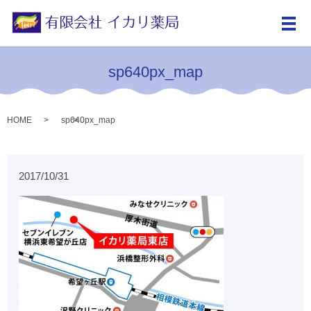
メ
sp640px_map
HOME
sp640px_map
2017/10/31